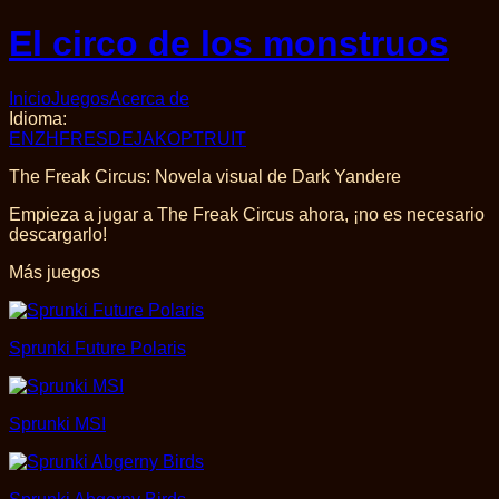
El circo de los monstruos
Inicio
Juegos
Acerca de
Idioma
:
EN
ZH
FR
ES
DE
JA
KO
PT
RU
IT
The Freak Circus: Novela visual de Dark Yandere
Empieza a jugar a The Freak Circus ahora, ¡no es necesario
descargarlo!
Más juegos
Sprunki Future Polaris
Sprunki MSI