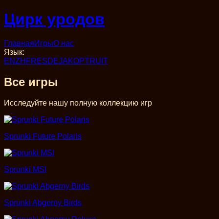
Цирк уродов
Главная
Игры
О нас
Язык
:
EN
ZH
FR
ES
DE
JA
KO
PT
RU
IT
Все игры
Исследуйте нашу полную коллекцию игр
Sprunki Future Polaris
Sprunki MSI
Sprunki Abgerny Birds